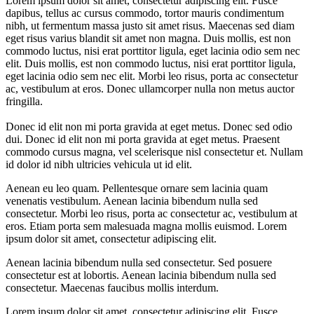
Lorem ipsum dolor sit amet, consectetur adipiscing elit. Fusce
dapibus, tellus ac cursus commodo, tortor mauris condimentum
nibh, ut fermentum massa justo sit amet risus. Maecenas sed diam
eget risus varius blandit sit amet non magna. Duis mollis, est non
commodo luctus, nisi erat porttitor ligula, eget lacinia odio sem nec
elit. Duis mollis, est non commodo luctus, nisi erat porttitor ligula,
eget lacinia odio sem nec elit. Morbi leo risus, porta ac consectetur
ac, vestibulum at eros. Donec ullamcorper nulla non metus auctor
fringilla.
Donec id elit non mi porta gravida at eget metus. Donec sed odio
dui. Donec id elit non mi porta gravida at eget metus. Praesent
commodo cursus magna, vel scelerisque nisl consectetur et. Nullam
id dolor id nibh ultricies vehicula ut id elit.
Aenean eu leo quam. Pellentesque ornare sem lacinia quam
venenatis vestibulum. Aenean lacinia bibendum nulla sed
consectetur. Morbi leo risus, porta ac consectetur ac, vestibulum at
eros. Etiam porta sem malesuada magna mollis euismod. Lorem
ipsum dolor sit amet, consectetur adipiscing elit.
Aenean lacinia bibendum nulla sed consectetur. Sed posuere
consectetur est at lobortis. Aenean lacinia bibendum nulla sed
consectetur. Maecenas faucibus mollis interdum.
Lorem ipsum dolor sit amet, consectetur adipiscing elit. Fusce