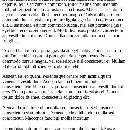
dapibus, tellus ac cursus commodo, tortor mauris condimentum
nibh, ut fermentum massa justo sit amet risus. Maecenas sed diam
eget risus varius blandit sit amet non magna. Duis mollis, est non
commodo luctus, nisi erat porttitor ligula, eget lacinia odio sem nec
elit. Duis mollis, est non commodo luctus, nisi erat porttitor ligula,
eget lacinia odio sem nec elit. Morbi leo risus, porta ac consectetur
ac, vestibulum at eros. Donec ullamcorper nulla non metus auctor
fringilla.
Donec id elit non mi porta gravida at eget metus. Donec sed odio
dui. Donec id elit non mi porta gravida at eget metus. Praesent
commodo cursus magna, vel scelerisque nisl consectetur et. Nullam
id dolor id nibh ultricies vehicula ut id elit.
Aenean eu leo quam. Pellentesque ornare sem lacinia quam
venenatis vestibulum. Aenean lacinia bibendum nulla sed
consectetur. Morbi leo risus, porta ac consectetur ac, vestibulum at
eros. Etiam porta sem malesuada magna mollis euismod. Lorem
ipsum dolor sit amet, consectetur adipiscing elit.
Aenean lacinia bibendum nulla sed consectetur. Sed posuere
consectetur est at lobortis. Aenean lacinia bibendum nulla sed
consectetur. Maecenas faucibus mollis interdum.
Lorem ipsum dolor sit amet, consectetur adipiscing elit. Fusce