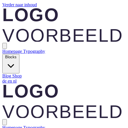
Verder naar inhoud
Homepage
Typography
Blocks
Blog
Shop
de
en
nl
Homepage
Typography