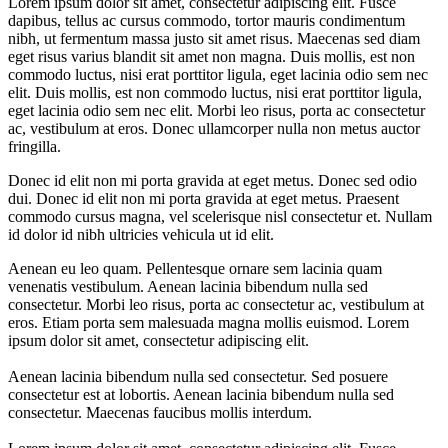
Lorem ipsum dolor sit amet, consectetur adipiscing elit. Fusce
dapibus, tellus ac cursus commodo, tortor mauris condimentum
nibh, ut fermentum massa justo sit amet risus. Maecenas sed diam
eget risus varius blandit sit amet non magna. Duis mollis, est non
commodo luctus, nisi erat porttitor ligula, eget lacinia odio sem nec
elit. Duis mollis, est non commodo luctus, nisi erat porttitor ligula,
eget lacinia odio sem nec elit. Morbi leo risus, porta ac consectetur
ac, vestibulum at eros. Donec ullamcorper nulla non metus auctor
fringilla.
Donec id elit non mi porta gravida at eget metus. Donec sed odio
dui. Donec id elit non mi porta gravida at eget metus. Praesent
commodo cursus magna, vel scelerisque nisl consectetur et. Nullam
id dolor id nibh ultricies vehicula ut id elit.
Aenean eu leo quam. Pellentesque ornare sem lacinia quam
venenatis vestibulum. Aenean lacinia bibendum nulla sed
consectetur. Morbi leo risus, porta ac consectetur ac, vestibulum at
eros. Etiam porta sem malesuada magna mollis euismod. Lorem
ipsum dolor sit amet, consectetur adipiscing elit.
Aenean lacinia bibendum nulla sed consectetur. Sed posuere
consectetur est at lobortis. Aenean lacinia bibendum nulla sed
consectetur. Maecenas faucibus mollis interdum.