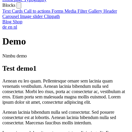
Blocks
Text
Cards
Call to actions
Forms
Media
Filter
Gallery
Header
Carousel
Image slider
Clippath
Blog
Shop
de
en
nl
Demo
Nimbu demo
Test demo1
Aenean eu leo quam. Pellentesque ornare sem lacinia quam
venenatis vestibulum. Aenean lacinia bibendum nulla sed
consectetur. Morbi leo risus, porta ac consectetur ac, vestibulum at
eros. Etiam porta sem malesuada magna mollis euismod. Lorem
ipsum dolor sit amet, consectetur adipiscing elit.
Aenean lacinia bibendum nulla sed consectetur. Sed posuere
consectetur est at lobortis. Aenean lacinia bibendum nulla sed
consectetur. Maecenas faucibus mollis interdum.