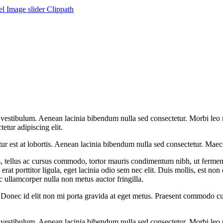
el
Image slider
Clippath
estibulum. Aenean lacinia bibendum nulla sed consectetur. Morbi leo ri
tur adipiscing elit.
ur est at lobortis. Aenean lacinia bibendum nulla sed consectetur. Maec
s, tellus ac cursus commodo, tortor mauris condimentum nibh, ut fermen
at porttitor ligula, eget lacinia odio sem nec elit. Duis mollis, est non 
ec ullamcorper nulla non metus auctor fringilla.
 Donec id elit non mi porta gravida at eget metus. Praesent commodo cur
estibulum. Aenean lacinia bibendum nulla sed consectetur. Morbi leo ri