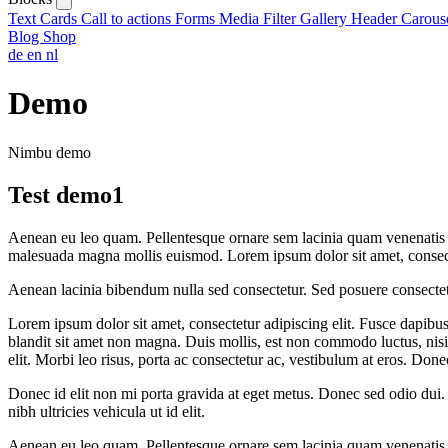
Text
Cards
Call to actions
Forms
Media
Filter
Gallery
Header
Carous
Blog
Shop
de
en
nl
Demo
Nimbu demo
Test demo1
Aenean eu leo quam. Pellentesque ornare sem lacinia quam venenatis v
malesuada magna mollis euismod. Lorem ipsum dolor sit amet, consecte
Aenean lacinia bibendum nulla sed consectetur. Sed posuere consectet
Lorem ipsum dolor sit amet, consectetur adipiscing elit. Fusce dapibu
blandit sit amet non magna. Duis mollis, est non commodo luctus, nisi er
elit. Morbi leo risus, porta ac consectetur ac, vestibulum at eros. Don
Donec id elit non mi porta gravida at eget metus. Donec sed odio dui.
nibh ultricies vehicula ut id elit.
Aenean eu leo quam. Pellentesque ornare sem lacinia quam venenatis v