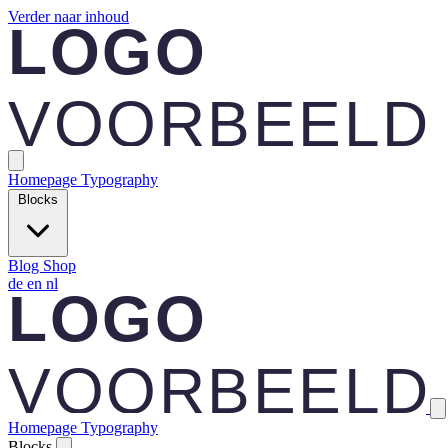
Verder naar inhoud
Homepage
Typography
Blocks
Blog
Shop
de
en
nl
Homepage
Typography
Blocks