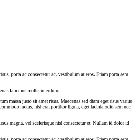
sus, porta ac consectetur ac, vestibulum at eros. Etiam porta sem
enas faucibus mollis interdum.
tum massa justo sit amet risus. Maecenas sed diam eget risus varius
commodo luctus, nisi erat porttitor ligula, eget lacinia odio sem nec
sus magna, vel scelerisque nisl consectetur et. Nullam id dolor id
sus, porta ac consectetur ac, vestibulum at eros. Etiam porta sem